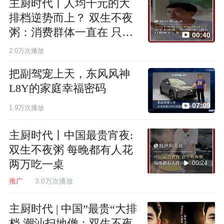
主厨时代丨人均千元的大
排档逆势而上？ 双生不夜
粥：消费群体一直在 只是
00:40
换了个地方
2.0万次播放
把副驾宠上天，东风风神
L8Y的家庭幸福密码
07:09
1.9万次播放
主厨时代丨中国最贵宵夜:
双生不夜粥 每晚都有人花
两万吃一桌
00:24
推广
3.0万次播放
主厨时代 | 中国”最贵“大排
档 潮汕扫地僧：双生不夜