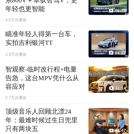
系800V＋卓驭智驾V，更
年轻也更智能
06:20
4.6万次播放
瞄准年轻人得第一台车，
实拍吉利银河TT
04:27
3.6万次播放
智观察-临时改行程+电量
告急，这台MPV凭什么从
容应对
11:14
2.7万次播放
顶级音乐人回顾北漂24
年：最难时候过生日兜里
只有两块五
11:47