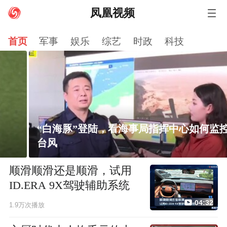
凤凰视频
资讯
娱乐
财经
卫视
军事
科技
体育
首页
军事
娱乐
综艺
时政
科技
小说
房产
汽车
视频
评测
时尚
历史
台湾
港澳
图片
直播
评论
公益
旅游
VIP
美食
健康
文化
国学
智库
社会
NBA
尚品
风财讯
有声
佛教文化
“白海豚”登陆，看海事局指挥中心如何监控
台风
顺滑顺滑还是顺滑，试用
ID.ERA 9X驾驶辅助系统
04:32
1.9万次播放