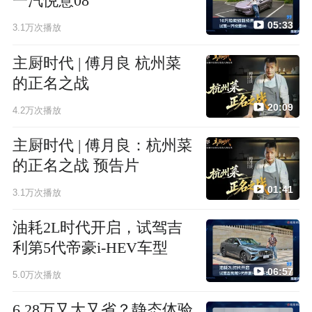
一汽悦意08
05:33
3.1万次播放
主厨时代 | 傅月良 杭州菜
的正名之战
20:09
4.2万次播放
主厨时代 | 傅月良：杭州菜
的正名之战 预告片
01:41
3.1万次播放
油耗2L时代开启，试驾吉
利第5代帝豪i-HEV车型
06:57
5.0万次播放
6.28万又大又省？静态体验