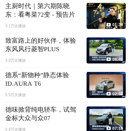
主厨时代｜第六期陈晓
东：看粤菜72变 - 预告片
01:39
3.1万次播放
致富路上的好伙伴，体验
东风风行菱智PLUS
08:46
3.0万次播放
德系“新物种”静态体验
ID.AURA T6
02:50
5.5万次播放
德味掀背纯电轿车，试驾
金标大众与众07
07:10
5.4万次播放