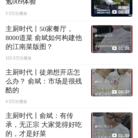
氪009体验
06:47
5.0万次播放
主厨时代丨50家餐厅，
8000道菜 俞斌如何构建他
的江南菜版图？
01:08
102.6万次播放
主厨时代丨徒弟想开店怎
么办？ 俞斌：市场是很残
酷的
00:35
4.0万次播放
主厨时代丨俞斌：有传
承，无正宗 大家觉得好吃
的，才是好菜
01:08