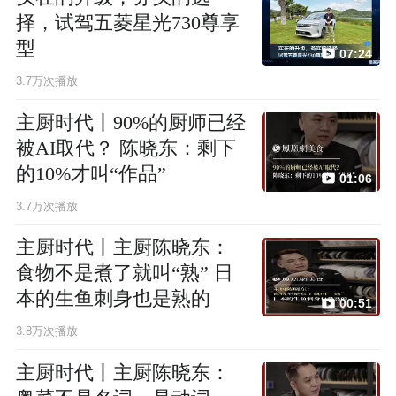
择，试驾五菱星光730尊享
型
07:24
3.7万次播放
主厨时代丨90%的厨师已经
被AI取代？ 陈晓东：剩下
的10%才叫“作品”
01:06
3.7万次播放
主厨时代丨主厨陈晓东：
食物不是煮了就叫“熟” 日
本的生鱼刺身也是熟的
00:51
3.8万次播放
主厨时代丨主厨陈晓东：