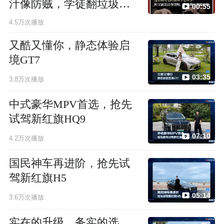
汁像防贼，学徒翻垃圾桶
00:55
破解
4.5万次播放
又酷又懂你，静态体验启
境GT7
03:35
3.8万次播放
中式豪华MPV首选，抢先
试驾新红旗HQ9
07:10
4.2万次播放
国民神车再进阶，抢先试
驾新红旗H5
05:14
3.6万次播放
实在的升级，务实的选