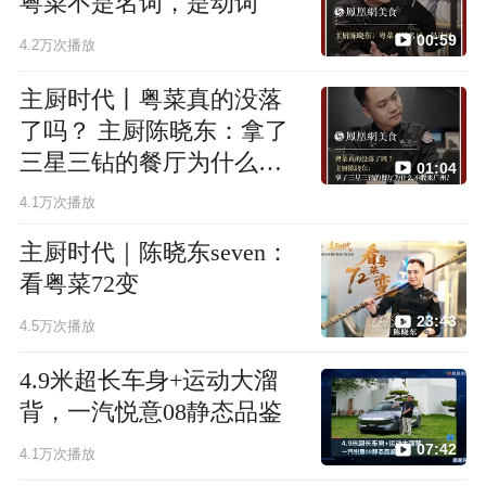
粤菜不是名词，是动词
00:59
4.2万次播放
主厨时代丨粤菜真的没落
了吗？ 主厨陈晓东：拿了
三星三钻的餐厅为什么不
01:04
敢来广州？
4.1万次播放
主厨时代｜陈晓东seven：
看粤菜72变
23:43
4.5万次播放
4.9米超长车身+运动大溜
背，一汽悦意08静态品鉴
07:42
4.1万次播放