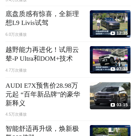
底盘质感有惊喜，全新理
想L9 Livis试驾
12:35
6.0万次播放
越野能力再进化！试用云
辇-P Ultra和DOM+技术
07:33
4.7万次播放
AUDI E7X预售价28.98万
元起 “百年新品牌”的豪华
新释义
03:15
4.5万次播放
智能舒适再升级，焕新极