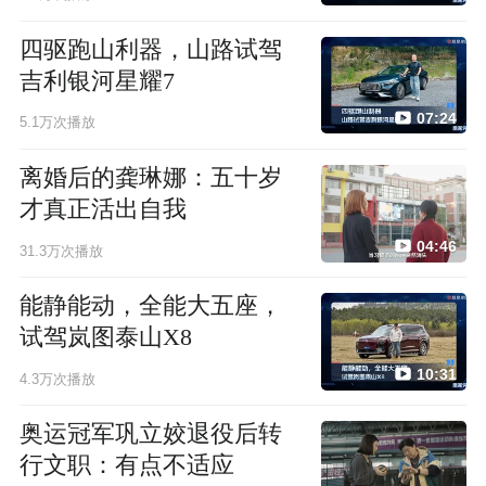
四驱跑山利器，山路试驾
吉利银河星耀7
07:24
5.1万次播放
离婚后的龚琳娜：五十岁
才真正活出自我
04:46
31.3万次播放
能静能动，全能大五座，
试驾岚图泰山X8
10:31
4.3万次播放
奥运冠军巩立姣退役后转
行文职：有点不适应