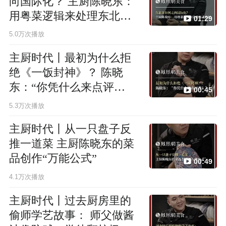
向国际化？ 主厨陈晓东：
用粤菜逻辑来处理东北食
01:29
材
5.0万次播放
主厨时代丨最初为什么拒
绝《一饭封神》？ 陈晓
东：“你凭什么来点评
00:45
我？”
5.3万次播放
主厨时代丨从一只盘子反
推一道菜 主厨陈晓东的菜
品创作“万能公式”
00:49
4.1万次播放
主厨时代丨过去厨房里的
偷师学艺故事： 师父做酱