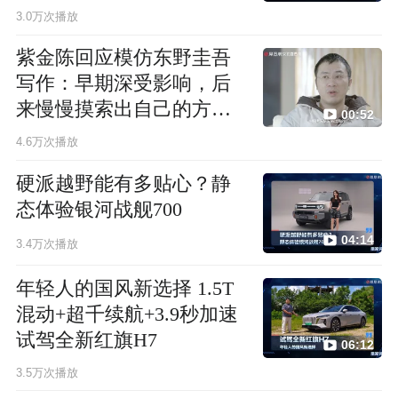
3.0万次播放
紫金陈回应模仿东野圭吾
写作：早期深受影响，后
来慢慢摸索出自己的方法
00:52
论
4.6万次播放
硬派越野能有多贴心？静
态体验银河战舰700
04:14
3.4万次播放
年轻人的国风新选择 1.5T
混动+超千续航+3.9秒加速
试驾全新红旗H7
06:12
3.5万次播放