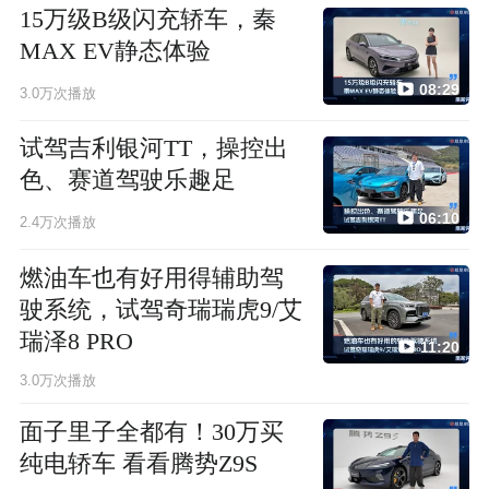
15万级B级闪充轿车，秦
MAX EV静态体验
08:29
3.0万次播放
试驾吉利银河TT，操控出
色、赛道驾驶乐趣足
06:10
2.4万次播放
燃油车也有好用得辅助驾
驶系统，试驾奇瑞瑞虎9/艾
瑞泽8 PRO
11:20
3.0万次播放
面子里子全都有！30万买
纯电轿车 看看腾势Z9S