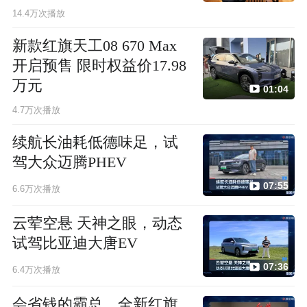
14.4万次播放
新款红旗天工08 670 Max
开启预售 限时权益价17.98
万元
01:04
4.7万次播放
续航长油耗低德味足，试
驾大众迈腾PHEV
07:55
6.6万次播放
云荤空悬 天神之眼，动态
试驾比亚迪大唐EV
07:36
6.4万次播放
会省钱的霸总，全新红旗