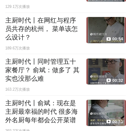
129.1万次播放
主厨时代丨在网红与程序
员共存的杭州， 菜单该怎
么设计？
00:54
189.6万次播放
主厨时代丨同时管理五十
家餐厅？ 俞斌：做多了 其
实也没那么难
00:32
163.2万次播放
主厨时代丨俞斌：现在是
主厨最幸福的时代 很多海
外名厨每年都会公开菜谱
00:51
292.2万次播放