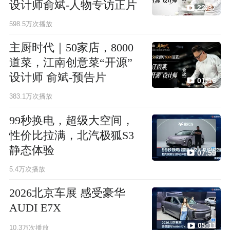
设计师俞斌-人物专访正片
22:37
598.5万次播放
主厨时代｜50家店，8000
道菜，江南创意菜“开源”
设计师 俞斌-预告片
01:16
383.1万次播放
99秒换电，超级大空间，
性价比拉满，北汽极狐S3
静态体验
07:59
5.4万次播放
2026北京车展 感受豪华
AUDI E7X
05:11
10.3万次播放