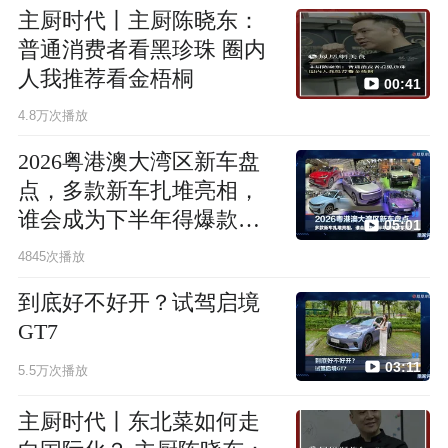
主厨时代丨主厨陈晓东：
普通消费者看黑珍珠 圈内
人我推荐看金梧桐
00:41
4.8万次播放
2026粤港澳大湾区新车盘
点，多款新车扎堆亮相，
谁会成为下半年得爆款车
05:01
型？
4845次播放
到底好不好开？试驾启境
GT7
03:11
5.5万次播放
主厨时代丨东北菜如何走