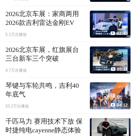
2026北京车展：家商两用
2026款吉利雷达金刚EV
02:43
5.1万次播放
2026北京车展，红旗展台
三台新车三个突破
05:11
4.7万次播放
琴键与车轮共鸣，吉利40
年底气
04:12
53.2万次播放
千匹马力 赛用技术下放 保
时捷纯电cayenne静态体验