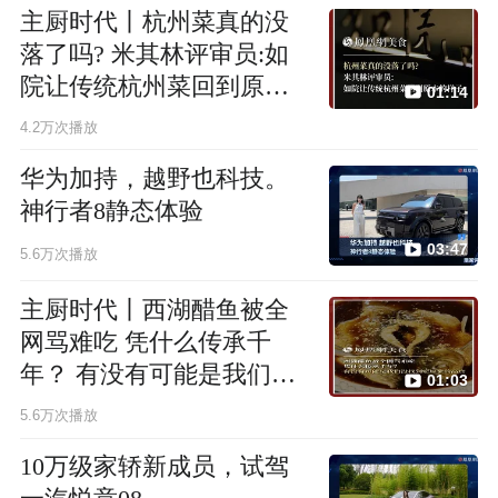
主厨时代丨杭州菜真的没
落了吗? 米其林评审员:如
院让传统杭州菜回到原本
01:14
的样子
4.2万次播放
华为加持，越野也科技。
神行者8静态体验
03:47
5.6万次播放
主厨时代丨西湖醋鱼被全
网骂难吃 凭什么传承千
年？ 有没有可能是我们没
01:03
找到它原来的高度
5.6万次播放
10万级家轿新成员，试驾