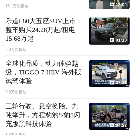
12:04
13.1万次播放
乐道L80大五座SUV上市：
整车购买24.28万起/租电
15.68万起
01:13
3.8万次播放
全球化品质，动力体验越
级，TIGGO 7 HEV 海外版
试驾体验
07:33
5.8万次播放
三轮行驶、悬空换胎、九
吨举升，方程豹豹8/豹5闪
充版黑科技体验
04:27
5.4万次播放