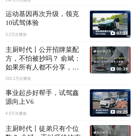
运动基因再次升级，领克
10试驾体验
07:23
3.2万次播放
主厨时代丨公开招牌菜配
方，不怕被抄吗？ 俞斌：
如果所有人都不分享，进
00:39
步会很慢
310.1万次播放
事业起步好帮手，试驾鑫
源向上V6
09:25
4.0万次播放
主厨时代丨徒弟只有个位