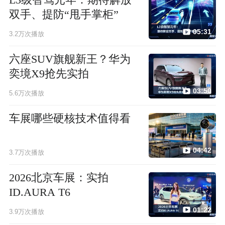
L3级智驾元年：期待解放
双手、提防“甩手掌柜”
05:31
3.2万次播放
六座SUV旗舰新王？华为
奕境X9抢先实拍
03:50
5.6万次播放
车展哪些硬核技术值得看
04:42
3.7万次播放
2026北京车展：实拍
ID.AURA T6
01:22
3.9万次播放