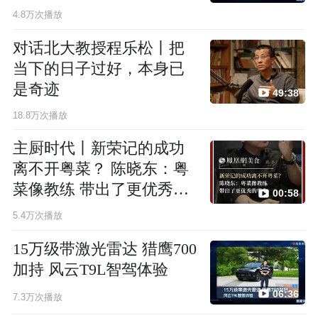
4.8万次播放
对话北大教授程乐松丨把
当下的日子过好，本身已
是奇迹
49:38
18.8万次播放
主厨时代丨新荣记的成功
离不开粤菜？ 陈晓东：粤
菜像教练 带出了更优秀的
00:58
学生
5.4万次播放
15万级带激光雷达 猎鹰700
加持 风云T9L智驾体验
06:36
7.3万次播放