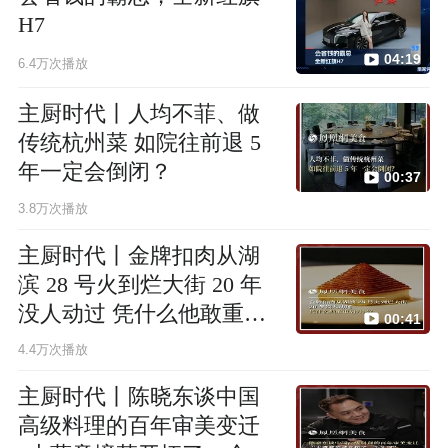
H7
04:19
6.4万次播放
主厨时代丨人均不菲、做
传统杭州菜 如院往前退 5
年一定会倒闭？
00:37
3.8万次播放
主厨时代丨金牌扣肉从湖
滨 28 号火到烂大街 20 年
没人动过 凭什么他敢重启
00:41
升级？
4.4万次播放
主厨时代丨陈晓东谈中国
高级料理的百年审美变迁