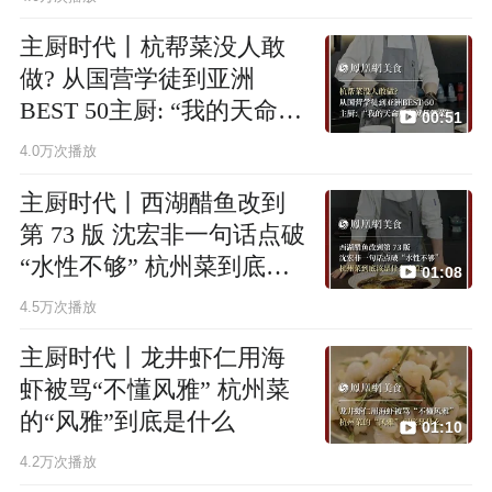
主厨时代丨杭帮菜没人敢
做? 从国营学徒到亚洲
BEST 50主厨: “我的天命所
00:51
向就是做菜”
4.0万次播放
主厨时代丨西湖醋鱼改到
第 73 版 沈宏非一句话点破
“水性不够” 杭州菜到底该
01:08
是什么味道?
4.5万次播放
主厨时代丨龙井虾仁用海
虾被骂“不懂风雅” 杭州菜
的“风雅”到底是什么
01:10
4.2万次播放