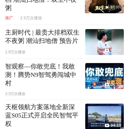
粥
17:30
推广
2.9万次播放
主厨时代 | 最贵大排档双生
不夜粥 潮汕扫地僧 预告片
01:22
1.9万次播放
智观察—你敢兜底！我敢
测！腾势N9智驾勇闯城中
村
06:50
3.3万次播放
天枢领航方案落地全新深
蓝S05正式开启全民智驾平
权
04:10