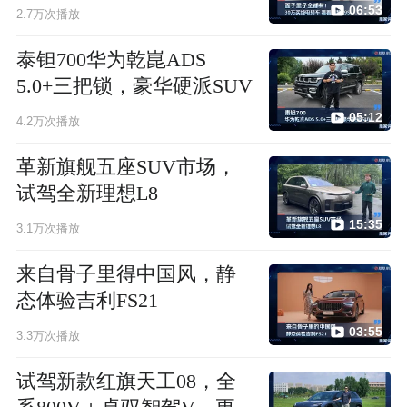
06:53
2.7万次播放
泰钽700华为乾崑ADS
5.0+三把锁，豪华硬派SUV
05:12
4.2万次播放
革新旗舰五座SUV市场，
试驾全新理想L8
15:35
3.1万次播放
来自骨子里得中国风，静
态体验吉利FS21
03:55
3.3万次播放
试驾新款红旗天工08，全