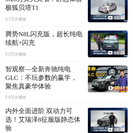
极狐贝塔T1
03:45
4.2万次播放
腾势N8L闪充版，超长纯电
续航+闪充
04:25
5.0万次播放
智观察—全新奔驰纯电
GLC：不玩参数的赢学，
聚焦真豪华体验
11:17
5.8万次播放
内外全面进阶 双动力可
选！艾瑞泽8征服版静态体
验
08:49