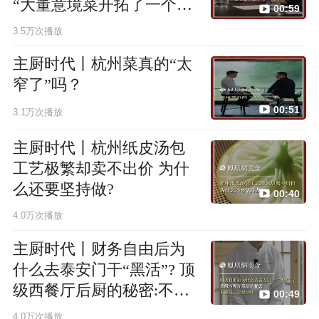
“大董意境菜开拓了一个先
00:59
河”
3.5万次播放
主厨时代丨杭州菜真的“太
窄了”吗？
00:51
3.1万次播放
主厨时代丨杭州纸皮汤包
工艺极繁却卖不出价 为什
么还要坚持做?
00:40
4.0万次播放
主厨时代丨财务自由后为
什么去泰安门干“黑活”? 顶
级西餐厅后厨的秘密:不挣
00:49
钱，全是情怀
4.0万次播放