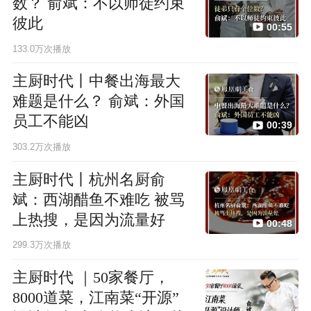
数？ 俞斌：不以师徒约束
彼此
00:55
133.0万次播放
主厨时代丨中餐出海最大
难题是什么？ 俞斌：外国
员工不能凶
00:39
303.2万次播放
主厨时代丨杭州名厨俞
斌：西湖醋鱼不难吃 被骂
上热搜，是因为流量好
00:48
299.3万次播放
主厨时代 ｜50家餐厅，
8000道菜，江南菜“开源”