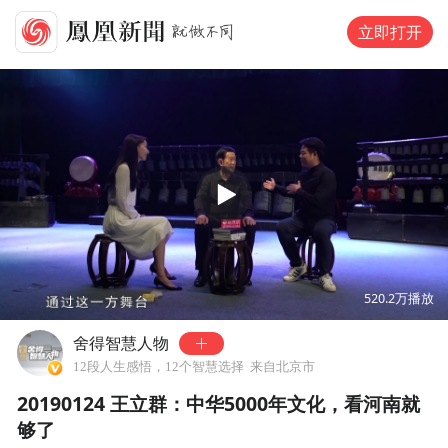
立即打开
00:00
25:05
520.2万
播放
舍得智慧人物
12段人生感悟，12个智慧选择
来自北京市
20190124 王立群：中华5000年文化，看河南就
够了