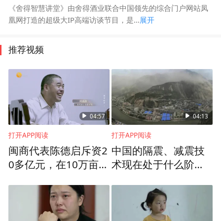
《舍得智慧讲堂》由舍得酒业联合中国领先的综合门户网站凤
凰网打造的超级大IP高端访谈节目，是...
展开
推荐视频
04:57
04:13
打开APP阅读
打开APP阅读
闽商代表陈德启斥资2
中国的隔震、减震技
0多亿元，在10万亩戈
术现在处于什么阶
壁荒滩种植葡萄
段？相关设计理念推
广为何困难重重？